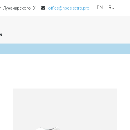
EN
RU
ул. Луначарского, 31
office@npoelectro.pro
»