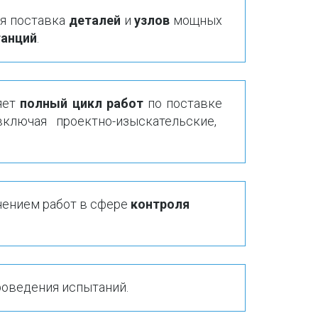
ая поставка
деталей
и
узлов
мощных
танций
.
яет
полный цикл
работ
по
поставке
включая проектно-изыскательские,
нением работ в сфере 
контроля 
роведения
испытаний.