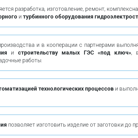
тся разработка, изготовление, ремонт, комплексн
орного
и
турбинного оборудования гидроэлектрос
производства и в кооперации с партнерами выполн
ния
и
строительству малых ГЭС «под ключ»
, 
адочные работы.
томатизацией технологических процессов
 и выпол
ния
позволяет изготовить изделие от заготовки до п