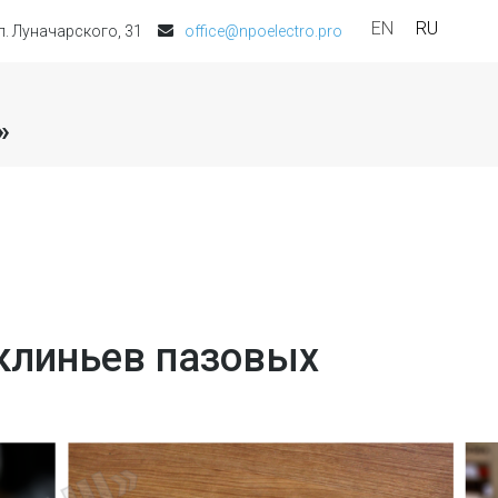
EN
RU
ул. Луначарского, 31
office@npoelectro.pro
»
клиньев пазовых